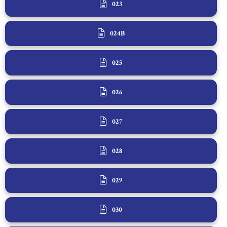
023
024B
025
026
027
028
029
030